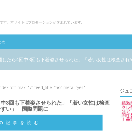
です。本サイトはプロモーションが含まれています。
とめ
国したら4回中3回も下着姿させられた」「若い女性は検査され
index.rdf" max="7" feed_title="no" meta="yes"
ジュ
回中3回も下着姿させられた」「若い女性は検査
やすい」 国際問題に
の記事を読む