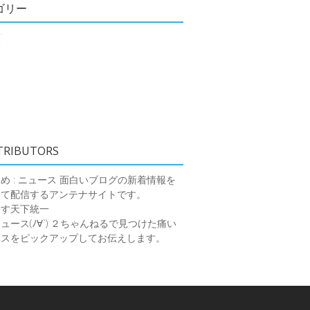
ゴリー
類
TRIBUTORS
め : ニュース
面白いブログの新着情報を
めて配信するアンテナサイトです。
ーす天下統一
ース(ﾉ∀`)
２ちゃんねるで見つけた痛い
ースをピックアップしてお伝えします。