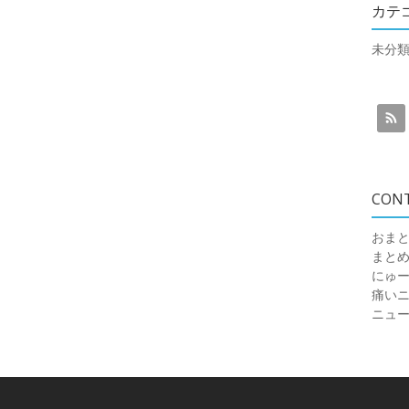
カテ
未分
CON
おまと
まと
にゅ
痛いニュ
ニュ