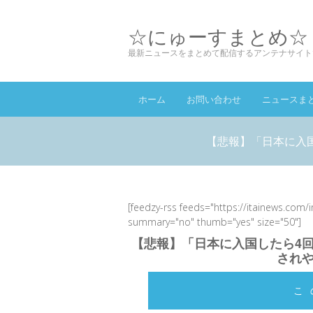
☆にゅーすまとめ☆
最新ニュースをまとめて配信するアンテナサイト
ホーム
お問い合わせ
ニュースま
【悲報】「日本に入
[feedzy-rss feeds="https://itainews.com/
summary="no" thumb="yes" size="50"]
【悲報】「日本に入国したら4
され
こ