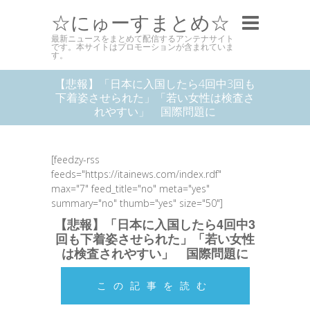
☆にゅーすまとめ☆
最新ニュースをまとめて配信するアンテナサイト
です。本サイトはプロモーションが含まれていま
す。
【悲報】「日本に入国したら4回中3回も
下着姿させられた」「若い女性は検査さ
れやすい」 国際問題に
[feedzy-rss
feeds="https://itainews.com/index.rdf"
max="7" feed_title="no" meta="yes"
summary="no" thumb="yes" size="50"]
【悲報】「日本に入国したら4回中3
回も下着姿させられた」「若い女性
は検査されやすい」 国際問題に
この記事を読む