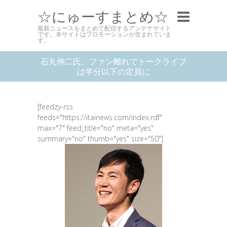
☆にゅーすまとめ☆
最新ニュースをまとめて配信するアンテナサイト
です。本サイトはプロモーションが含まれていま
す。
石丸伸二氏、ファン離れでトークライブ
は半分以下の定員に
[feedzy-rss
feeds="https://itainews.com/index.rdf"
max="7" feed_title="no" meta="yes"
summary="no" thumb="yes" size="50"]