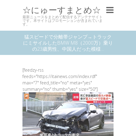
☆にゅーすまとめ☆
最新ニュースをまとめて配信するアンテナサイト
です。本サイトはプロモーションが含まれていま
す。
猛スピードで分離帯ジャンプ→トラック
にミサイルしたBMW M8（2000万）乗り
の23歳男性、中国人だった模様…
[feedzy-rss
feeds="https://itainews.com/index.rdf"
max="7" feed_title="no" meta="yes"
summary="no" thumb="yes" size="50"]