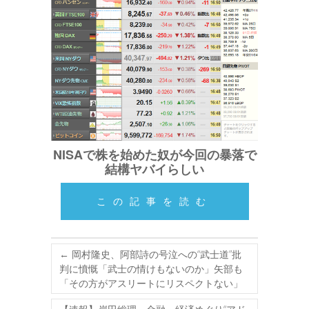
NISAで株を始めた奴が今回の暴落で
結構ヤバイらしい
この記事を読む
←
岡村隆史、阿部詩の号泣への“武士道”批
判に憤慨「武士の情けもないのか」矢部も
「その方がアスリートにリスペクトない」