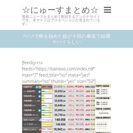
☆にゅーすまとめ☆
最新ニュースをまとめて配信するアンテナサイト
です。本サイトはプロモーションが含まれていま
す。
NISAで株を始めた奴が今回の暴落で結構
ヤバイらしい
[feedzy-rss
feeds="https://itainews.com/index.rdf"
max="7" feed_title="no" meta="yes"
summary="no" thumb="yes" size="50"]