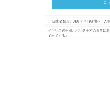
こ
←
国家公務員、月給２％前後増へ 人材
イギリス選手団、パリ選手村の食事に激
で出てくる」
→