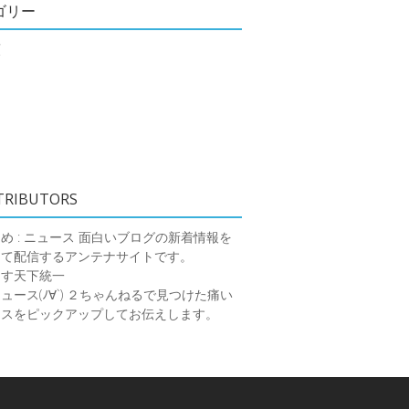
ゴリー
類
TRIBUTORS
め : ニュース
面白いブログの新着情報を
めて配信するアンテナサイトです。
ーす天下統一
ース(ﾉ∀`)
２ちゃんねるで見つけた痛い
ースをピックアップしてお伝えします。