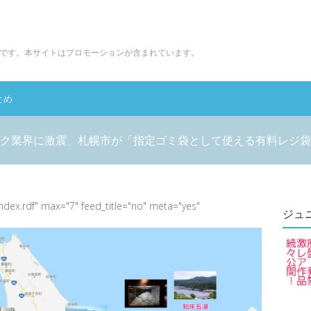
です。本サイトはプロモーションが含まれています。
とめ
ク業界に激震、札幌市が「指定ゴミ袋として使える有料レジ袋
index.rdf" max="7" feed_title="no" meta="yes"
ジュ