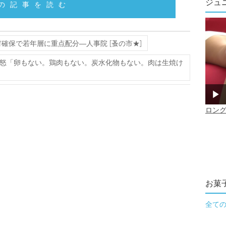
ジュ
の記事を読む
確保で若年層に重点配分―人事院 [蚤の市★]
怒「卵もない。鶏肉もない。炭水化物もない。肉は生焼け
お菓
全て