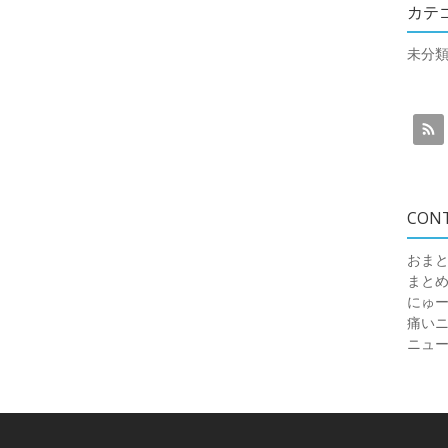
カテ
未分
CON
おまと
まと
にゅ
痛いニュ
ニュ