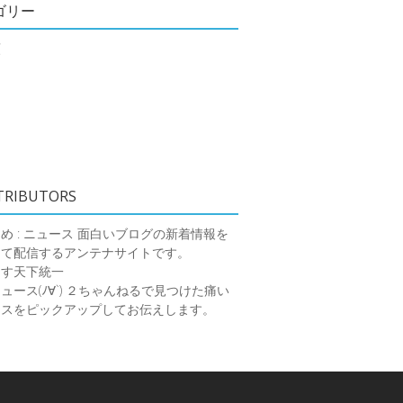
ゴリー
類
TRIBUTORS
め : ニュース
面白いブログの新着情報を
めて配信するアンテナサイトです。
ーす天下統一
ース(ﾉ∀`)
２ちゃんねるで見つけた痛い
ースをピックアップしてお伝えします。