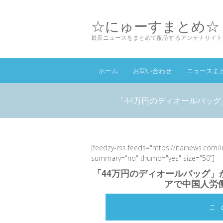
☆にゅーすまとめ☆
最新ニュースをまとめて配信するアンテナサイト
ホーム
お問い合わせ
ニュースま
「44万円のディオールバッグ
[feedzy-rss feeds="https://itainews.com/
summary="no" thumb="yes" size="50"]
「44万円のディオールバッグ」
アで中国人労働
こ