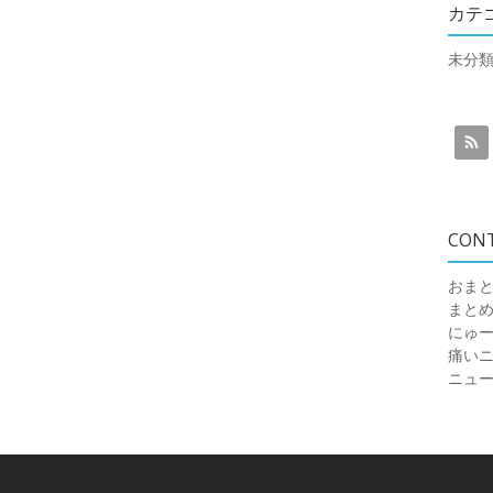
カテ
未分
CON
おまと
まと
にゅ
痛いニュ
ニュ