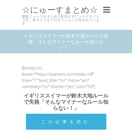
☆にゅーすまとめ☆
最新ニュースをまとめて配信するアンテナサイト
です。本サイトはプロモーションが含まれていま
す。
イギリススイマーが鈴木大地ルールで失
格「そんなマイナーなルール知らな
い！」
[feedzy-rss
feeds="https://itainews.com/index.rdf"
max="7" feed_title="no" meta="yes"
summary="no" thumb="yes" size="50"]
イギリススイマーが鈴木大地ルール
で失格「そんなマイナーなルール知
らない！」
この記事を読む