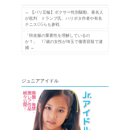
←
【パリ五輪】ボクサー性別騒動、著名人
が批判 トランプ氏、ハリポタ作者や有名
テニスOGらも参戦
「特攻服の重要性を理解しているの
か？」 17歳の女性が埼玉で傷害容疑で逮
捕
→
ジュニアアイドル