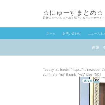
☆にゅーすまとめ☆
最新ニュースをまとめて配信するアンテナサイト
ホーム
お問い合わせ
ニュースま
画像 
[feedzy-rss feeds="https://itainews.com/
summary="no" thumb="yes" size="50"]