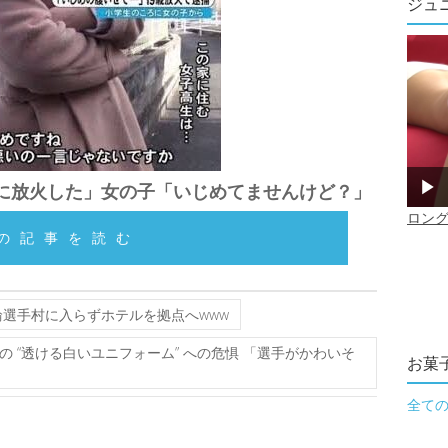
ジュ
に放火した」女の子「いじめてませんけど？」
の記事を読む
選手村に入らずホテルを拠点へwww
 “透ける白いユニフォーム” への危惧 「選手がかわいそ
お菓
全て