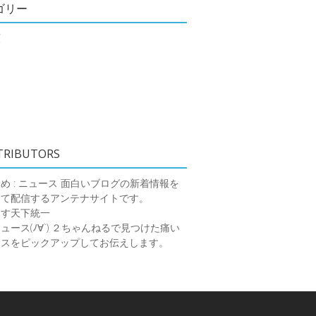
ゴリー
類
TRIBUTORS
め : ニュース
面白いブログの新着情報を
めて配信するアンテナサイトです。
ーす天下統一
ース(ﾉ∀`)
２ちゃんねるで見つけた痛い
ースをピックアップしてお伝えします。