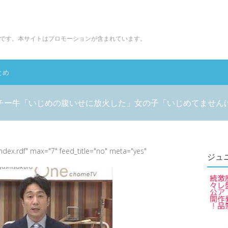
です。本サイトはプロモーションが含まれています。
とめ
チー牛「いじめの腹いせに放火した」女の子「いじめてません
index.rdf" max="7" feed_title="no" meta="yes"
ジュ