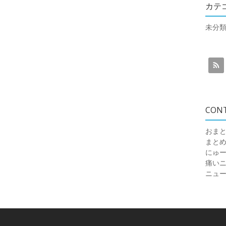
カテ
未分
CON
おまと
まと
にゅ
痛いニュ
ニュ