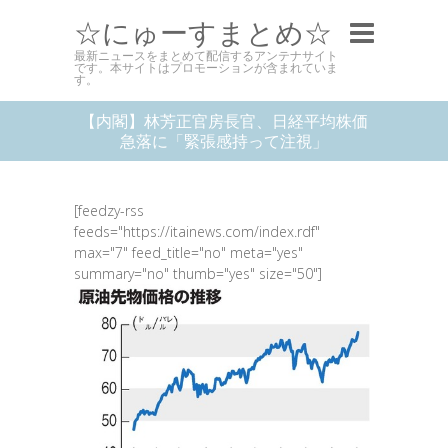
☆にゅーすまとめ☆
最新ニュースをまとめて配信するアンテナサイト
です。本サイトはプロモーションが含まれていま
す。
【内閣】林芳正官房長官、日経平均株価
急落に「緊張感持って注視」
[feedzy-rss
feeds="https://itainews.com/index.rdf"
max="7" feed_title="no" meta="yes"
summary="no" thumb="yes" size="50"]