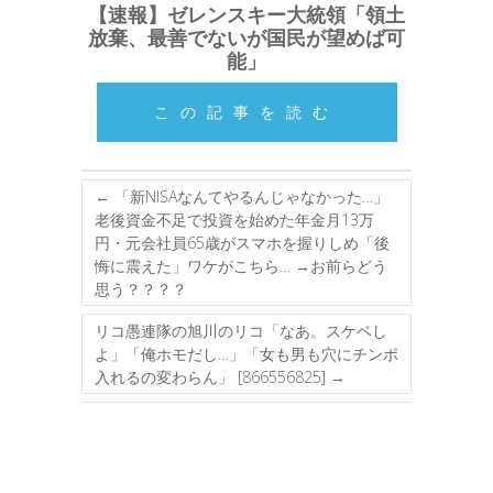
【速報】ゼレンスキー大統領「領土
放棄、最善でないが国民が望めば可
能」
この記事を読む
←
「新NISAなんてやるんじゃなかった…」
老後資金不足で投資を始めた年金月13万
円・元会社員65歳がスマホを握りしめ「後
悔に震えた」ワケがこちら… →お前らどう
思う？？？？
リコ愚連隊の旭川のリコ「なあ。スケベし
よ」「俺ホモだし…」「女も男も穴にチンポ
入れるの変わらん」 [866556825]
→