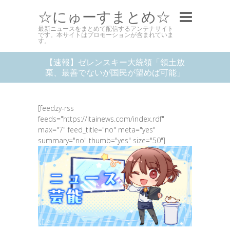
☆にゅーすまとめ☆
最新ニュースをまとめて配信するアンテナサイト
です。本サイトはプロモーションが含まれていま
す。
【速報】ゼレンスキー大統領「領土放
棄、最善でないが国民が望めば可能」
[feedzy-rss
feeds="https://itainews.com/index.rdf"
max="7" feed_title="no" meta="yes"
summary="no" thumb="yes" size="50"]