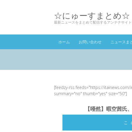
☆にゅーすまとめ☆
最新ニュースをまとめて配信するアンテナサイト
ホーム
お問い合わせ
ニュースま
[feedzy-rss feeds="https://itainews.com/
summary="no" thumb="yes" size="50"]
【唖然】暇空茜氏
こ