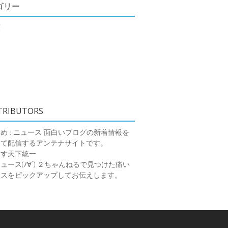
ゴリー
類
TRIBUTORS
め : ニュース
面白いブログの新着情報を
めて配信するアンテナサイトです。
ーす天下統一
ース(ﾉ∀`)
２ちゃんねるで見つけた痛い
ースをピックアップしてお伝えします。