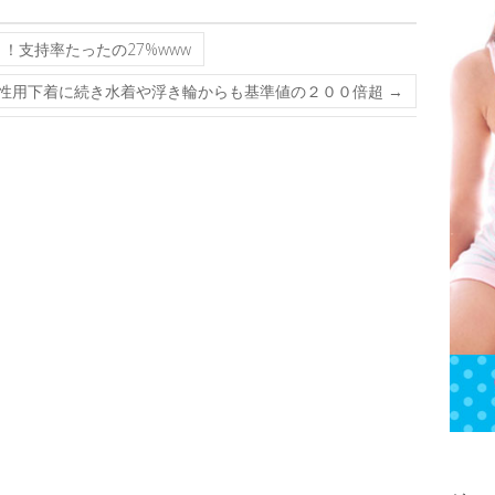
！支持率たったの27%www
 女性用下着に続き水着や浮き輪からも基準値の２００倍超
→