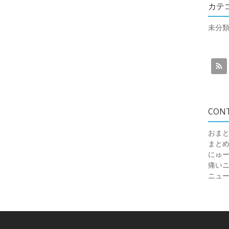
カテ
未分
CON
おまと
まと
にゅ
痛いニュ
ニュ