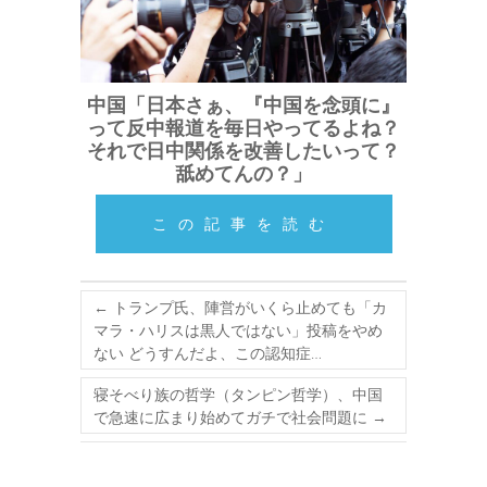
中国「日本さぁ、『中国を念頭に』
って反中報道を毎日やってるよね？
それで日中関係を改善したいって？
舐めてんの？」
この記事を読む
←
トランプ氏、陣営がいくら止めても「カ
マラ・ハリスは黒人ではない」投稿をやめ
ない どうすんだよ、この認知症…
寝そべり族の哲学（タンピン哲学）、中国
で急速に広まり始めてガチで社会問題に
→