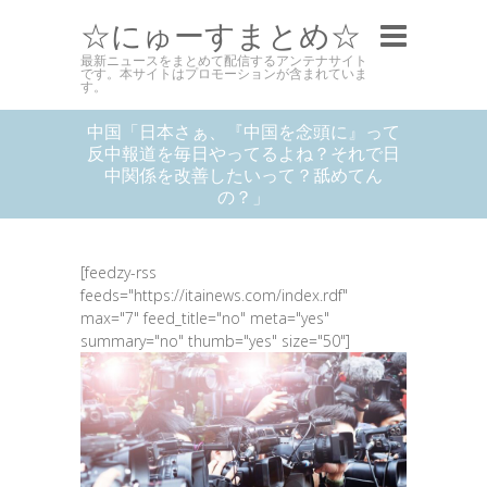
☆にゅーすまとめ☆
最新ニュースをまとめて配信するアンテナサイト
です。本サイトはプロモーションが含まれていま
す。
中国「日本さぁ、『中国を念頭に』って
反中報道を毎日やってるよね？それで日
中関係を改善したいって？舐めてん
の？」
[feedzy-rss
feeds="https://itainews.com/index.rdf"
max="7" feed_title="no" meta="yes"
summary="no" thumb="yes" size="50"]