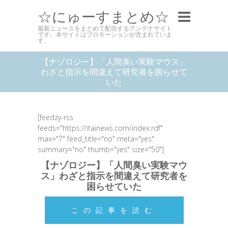
☆にゅーすまとめ☆
最新ニュースをまとめて配信するアンテナサイト
です。本サイトはプロモーションが含まれていま
す。
【ナゾロジー】「人間臭い実験マウス」
わざと指示を間違えて研究者を困らせて
いた
[feedzy-rss
feeds="https://itainews.com/index.rdf"
max="7" feed_title="no" meta="yes"
summary="no" thumb="yes" size="50"]
【ナゾロジー】「人間臭い実験マウ
ス」わざと指示を間違えて研究者を
困らせていた
この記事を読む