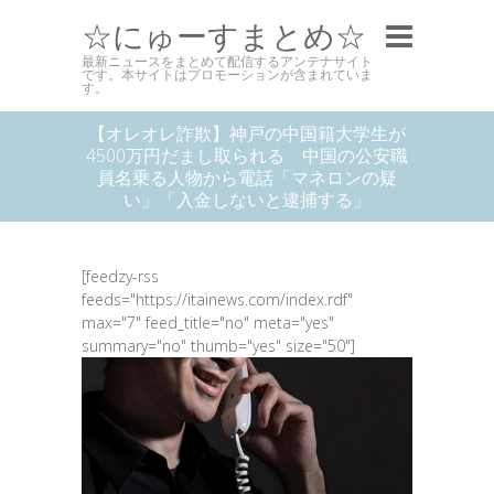
☆にゅーすまとめ☆
最新ニュースをまとめて配信するアンテナサイト
です。本サイトはプロモーションが含まれていま
す。
【オレオレ詐欺】神戸の中国籍大学生が
4500万円だまし取られる 中国の公安職
員名乗る人物から電話「マネロンの疑
い」「入金しないと逮捕する」
[feedzy-rss
feeds="https://itainews.com/index.rdf"
max="7" feed_title="no" meta="yes"
summary="no" thumb="yes" size="50"]