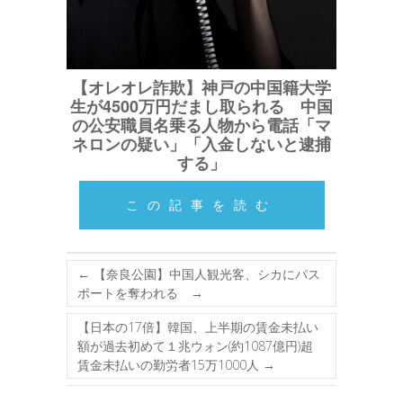
【オレオレ詐欺】神戸の中国籍大学
生が4500万円だまし取られる 中国
の公安職員名乗る人物から電話「マ
ネロンの疑い」「入金しないと逮捕
する」
この記事を読む
←
【奈良公園】中国人観光客、シカにパス
ポートを奪われる →
【日本の17倍】韓国、上半期の賃金未払い
額が過去初めて１兆ウォン(約1087億円)超
賃金未払いの勤労者15万1000人
→