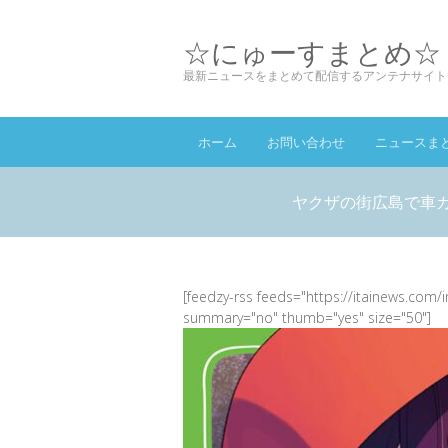
☆にゅーすまとめ☆
最新ニュースをまとめて配信するアンテナサイト
ホーム
お問い合わせ
ニュースま
ヤクザの街広島で車
[feedzy-rss feeds="https://itainews.com/
summary="no" thumb="yes" size="50"]