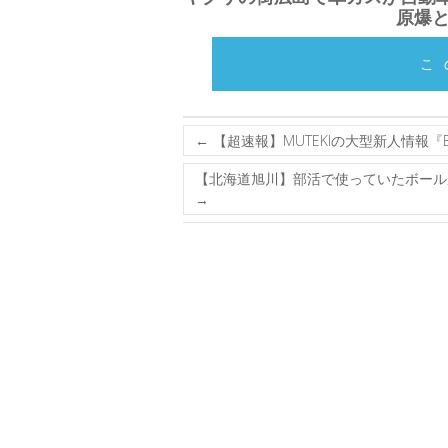
原爆
こ
←
【超速報】MUTEKIの大型新人情報『B
【北海道旭川】部活で使っていたボール
→