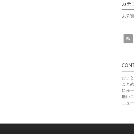
カテ
未分
CON
おまと
まと
にゅ
痛いニュ
ニュ