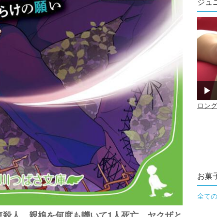
ジュ
お菓
全て
車殺人。親娘を何度も轢いて1人死亡。ヤクザと