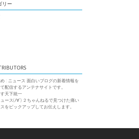
ゴリー
類
TRIBUTORS
め : ニュース
面白いブログの新着情報を
めて配信するアンテナサイトです。
ーす天下統一
ース(ﾉ∀`)
２ちゃんねるで見つけた痛い
ースをピックアップしてお伝えします。