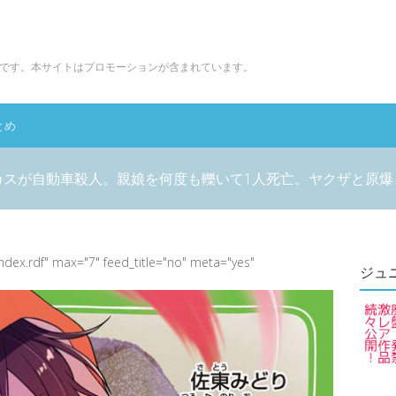
です。本サイトはプロモーションが含まれています。
とめ
カスが自動車殺人。親娘を何度も轢いて1人死亡。ヤクザと原爆
index.rdf" max="7" feed_title="no" meta="yes"
ジュ