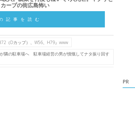
とカープの街広島怖い
の記事を読む
72（Dカップ）、W56、H79』www
が隣の駐車場へ 駐車場経営の男が憤慨してナタ振り回す
PR