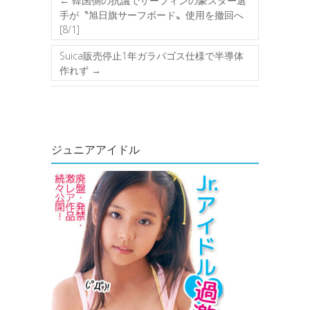
←
韓国側の抗議でサーフィンの豪スター選
手が〝旭日旗サーフボード〟使用を撤回へ
[8/1]
Suica販売停止1年ガラパゴス仕様で半導体
作れず
→
ジュニアアイドル