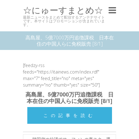
☆にゅーすまとめ☆
最新ニュースをまとめて配信するアンテナサイト
です。本サイトはプロモーションが含まれていま
す。
高島屋、5億7000万円追徴課税 日本在
住の中国人らに免税販売 [8/1]
[feedzy-rss
feeds="https://itainews.com/index.rdf"
max="7" feed_title="no" meta="yes"
summary="no" thumb="yes" size="50"]
高島屋、5億7000万円追徴課税 日
本在住の中国人らに免税販売 [8/1]
この記事を読む