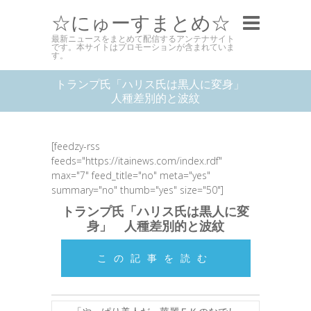
☆にゅーすまとめ☆
最新ニュースをまとめて配信するアンテナサイト
です。本サイトはプロモーションが含まれていま
す。
トランプ氏「ハリス氏は黒人に変身」
人種差別的と波紋
[feedzy-rss
feeds="https://itainews.com/index.rdf"
max="7" feed_title="no" meta="yes"
summary="no" thumb="yes" size="50"]
トランプ氏「ハリス氏は黒人に変
身」 人種差別的と波紋
この記事を読む