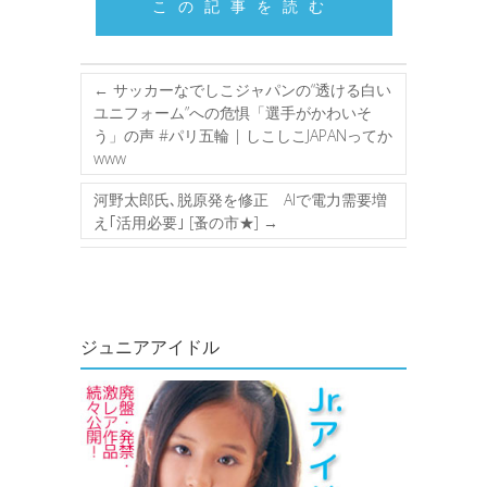
この記事を読む
←
サッカーなでしこジャパンの“透ける白い
ユニフォーム”への危惧「選手がかわいそ
う」の声 #パリ五輪 | しこしこJAPANってか
www
河野太郎氏､脱原発を修正 AIで電力需要増
え｢活用必要｣ [蚤の市★]
→
ジュニアアイドル