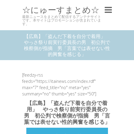
☆にゅーすまとめ☆
最新ニュースをまとめて配信するアンテナサイト
です。本サイトはプロモーションが含まれていま
す。
【広島】「盗んだ下着を自分で着用」
やっさ祭り前実行委員長の男 初公判で
検察側が指摘 男「言葉では表せない性
的興奮を感じる」
[feedzy-rss
feeds="https://itainews.com/index.rdf"
max="7" feed_title="no" meta="yes"
summary="no" thumb="yes" size="50"]
【広島】「盗んだ下着を自分で着
用」 やっさ祭り前実行委員長の
男 初公判で検察側が指摘 男「言
葉では表せない性的興奮を感じる」