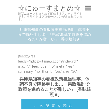
☆にゅーすまとめ☆
最新ニュースをまとめて配信するアンテナサイト
です。本サイトはプロモーションが含まれていま
す。
兵庫県知事の看板政策担当理事、体調不
良で降格申し出…「県政混乱で政策を進め
ることが難しい」 [香味焙煎★]
[feedzy-rss
feeds="https://itainews.com/index.rdf"
max="7" feed_title="no" meta="yes"
summary="no" thumb="yes" size="50"]
兵庫県知事の看板政策担当理事、体
調不良で降格申し出…「県政混乱で
政策を進めることが難しい」 [香味焙
煎★]
この記事を読む