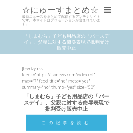
☆にゅーすまとめ☆
最新ニュースをまとめて配信するアンテナサイト
です。本サイトはプロモーションが含まれていま
す。
「しまむら」子ども用品店の「バースデ
イ」、父親に対する侮辱表現で批判受け
販売中止
[feedzy-rss
feeds="https://itainews.com/index.rdf"
max="7" feed_title="no" meta="yes"
summary="no" thumb="yes" size="50"]
「しまむら」子ども用品店の「バー
スデイ」、父親に対する侮辱表現で
批判受け販売中止
この記事を読む