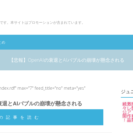
です。本サイトはプロモーションが含まれています。
とめ
【悲報】OpenAIの衰退とAIバブルの崩壊が懸念される
index.rdf" max="7" feed_title="no" meta="yes"
ジュ
の衰退とAIバブルの崩壊が懸念される
の記事を読む