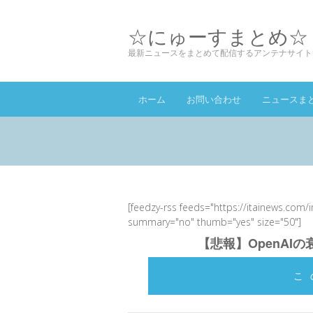
☆にゅーすまとめ☆
最新ニュースをまとめて配信するアンテナサイト
ホーム
お問い合わせ
ニュースま
[feedzy-rss feeds="https://itainews.com/
summary="no" thumb="yes" size="50"]
【悲報】OpenAI
こ