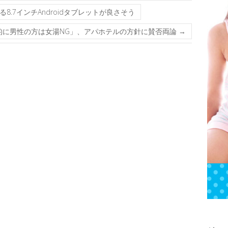
る8.7インチAndroidタブレットが良さそう
的に男性の方は女湯NG」、アパホテルの方針に賛否両論
→