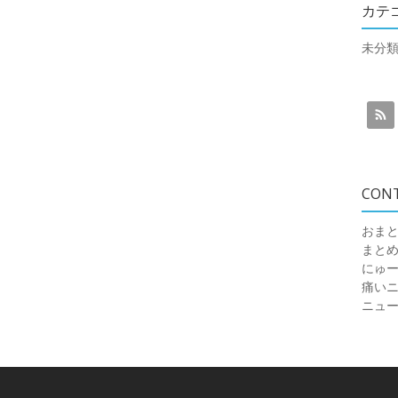
カテ
未分
CON
おまと
まと
にゅ
痛いニュ
ニュ