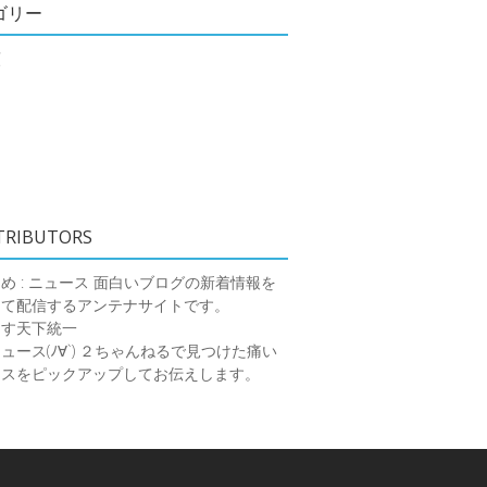
ゴリー
類
TRIBUTORS
め : ニュース
面白いブログの新着情報を
めて配信するアンテナサイトです。
ーす天下統一
ース(ﾉ∀`)
２ちゃんねるで見つけた痛い
ースをピックアップしてお伝えします。