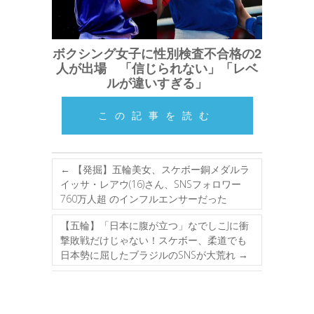
ボクシング女子に性別検査不合格の2
人が出場 「信じられない」「レベ
ルが違いすぎる」
この記事を読む
←
【発掘】五輪美女、スケボー銅メダルラ
イッサ・レアウ(16)さん、SNSフォロワー
760万人超 のインフルエンサーだった
【五輪】「日本に腹が立つ」なでしこJに衝
撃敗戦だけじゃない！スケボー、柔道でも
日本勢に屈したブラジルのSNSが大荒れ
→