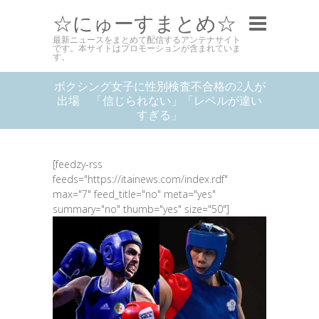
☆にゅーすまとめ☆
最新ニュースをまとめて配信するアンテナサイト
です。本サイトはプロモーションが含まれていま
す。
ボクシング女子に性別検査不合格の2人が
出場 「信じられない」「レベルが違い
すぎる」
[feedzy-rss
feeds="https://itainews.com/index.rdf"
max="7" feed_title="no" meta="yes"
summary="no" thumb="yes" size="50"]