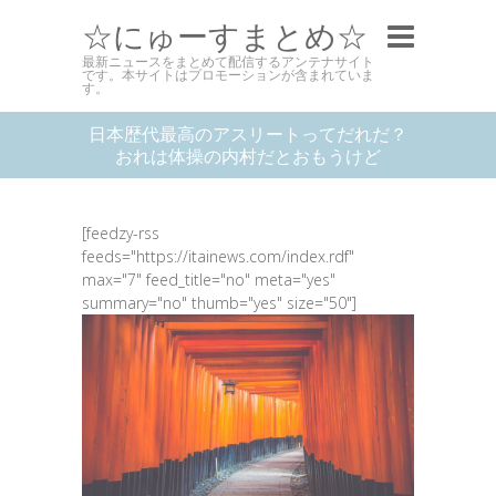
☆にゅーすまとめ☆
最新ニュースをまとめて配信するアンテナサイト
です。本サイトはプロモーションが含まれていま
す。
日本歴代最高のアスリートってだれだ？
おれは体操の内村だとおもうけど
[feedzy-rss
feeds="https://itainews.com/index.rdf"
max="7" feed_title="no" meta="yes"
summary="no" thumb="yes" size="50"]