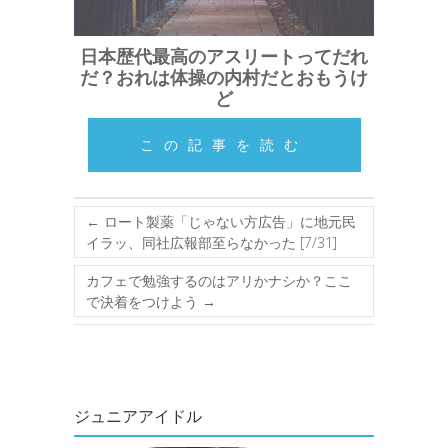
日本歴代最高のアスリートってだれ
だ？おれは体操の内村だとおもうけ
ど
この記事を読む
←
ロート製薬「じゃない方広告」に地元民
イラッ、同社広報部至らなかった [7/31]
カフェで勉強するのはアリかナシか？ここ
で決着をつけよう
→
ジュニアアイドル