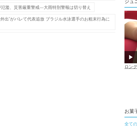
ジュ
が氾濫、災害厳重警戒—大雨特別警報は切り替え
断外出”がバレて代表追放 ブラジル水泳選手のお粗末行為に
お菓
全て