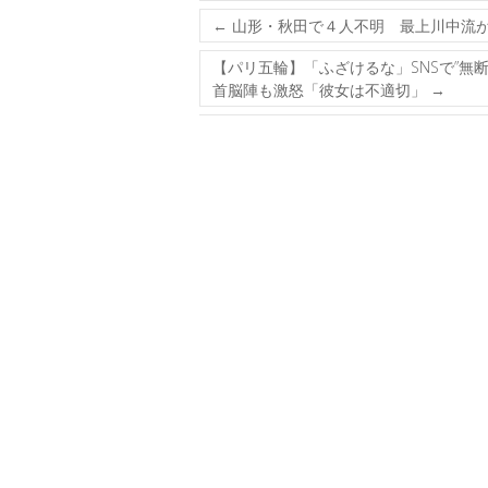
←
山形・秋田で４人不明 最上川中流
【パリ五輪】「ふざけるな」SNSで”無
首脳陣も激怒「彼女は不適切」
→