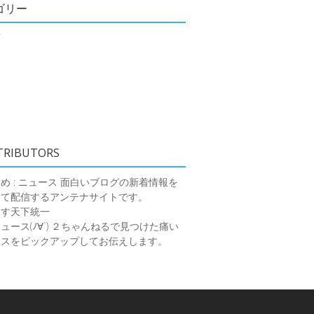
ゴリー
類
TRIBUTORS
め : ニュース
面白いブログの新着情報を
めて配信するアンテナサイトです。
ーす天下統一
ース(ﾉ∀`)
２ちゃんねるで見つけた痛い
ースをピックアップしてお伝えします。