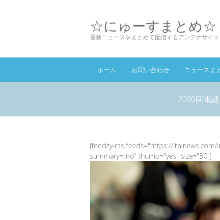
☆にゅーすまとめ☆
最新ニュースをまとめて配信するアンテナサイト
ホーム
お問い合わせ
ニュースま
2000回
[feedzy-rss feeds="https://itainews.com/
summary="no" thumb="yes" size="50"]