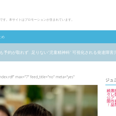
です。本サイトはプロモーションが含まれています。
とめ
電話も予約が取れず…足りない“児童精神科” 可視化される発達障害
index.rdf" max="7" feed_title="no" meta="yes"
ジュ