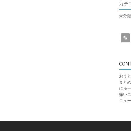
カテ
未分
CON
おまと
まと
にゅ
痛いニュ
ニュ