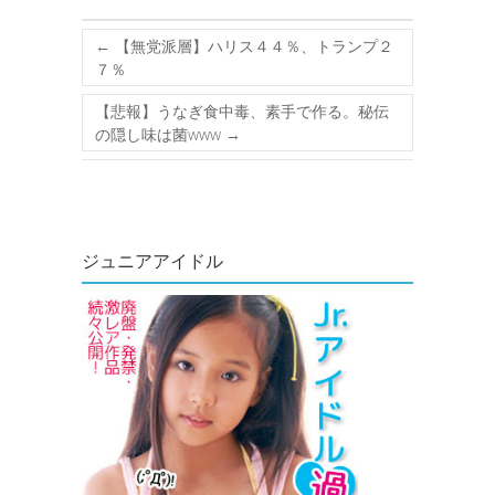
←
【無党派層】ハリス４４％、トランプ２
７％
【悲報】うなぎ食中毒、素手で作る。秘伝
の隠し味は菌www
→
ジュニアアイドル