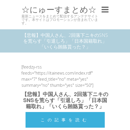
☆にゅーすまとめ☆
最新ニュースをまとめて配信するアンテナサイト
です。本サイトはプロモーションが含まれていま
す。
【悲報】中国人さん、2回落下ニキのSNS
を荒らす「引退しろ」「日本国籍取れ」
「いくら賄賂貰った？」
[feedzy-rss
feeds="https://itainews.com/index.rdf"
max="7" feed_title="no" meta="yes"
summary="no" thumb="yes" size="50"]
【悲報】中国人さん、2回落下ニキの
SNSを荒らす「引退しろ」「日本国
籍取れ」「いくら賄賂貰った？」
この記事を読む