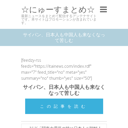
☆にゅーすまとめ☆
最新ニュースをまとめて配信するアンテナサイト
です。本サイトはプロモーションが含まれていま
す。
サイパン、日本人も中国人も来なくなっ
て苦しむ
[feedzy-rss
feeds="https://itainews.com/index.rdf"
max="7" feed_title="no" meta="yes"
summary="no" thumb="yes" size="50"]
サイパン、日本人も中国人も来なく
なって苦しむ
この記事を読む