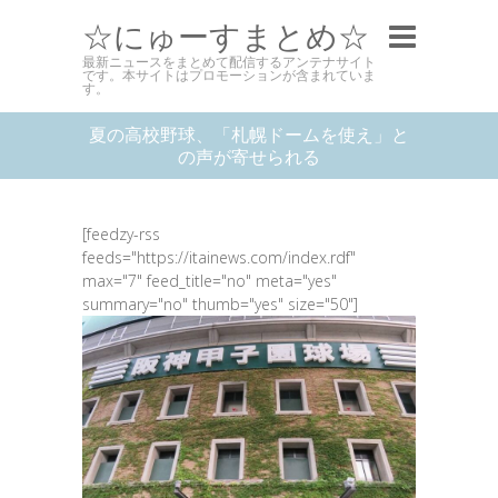
☆にゅーすまとめ☆
最新ニュースをまとめて配信するアンテナサイト
です。本サイトはプロモーションが含まれていま
す。
夏の高校野球、「札幌ドームを使え」と
の声が寄せられる
[feedzy-rss
feeds="https://itainews.com/index.rdf"
max="7" feed_title="no" meta="yes"
summary="no" thumb="yes" size="50"]