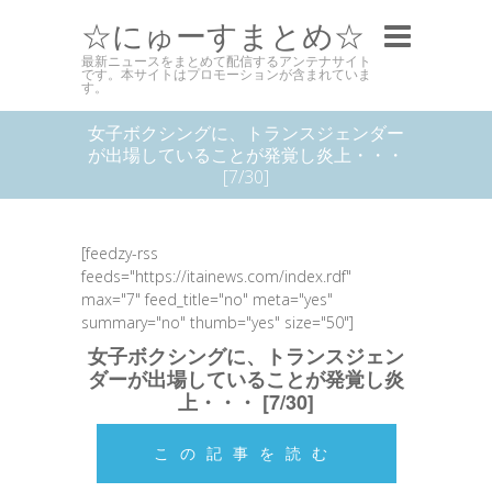
☆にゅーすまとめ☆
最新ニュースをまとめて配信するアンテナサイト
です。本サイトはプロモーションが含まれていま
す。
女子ボクシングに、トランスジェンダー
が出場していることが発覚し炎上・・・
[7/30]
[feedzy-rss
feeds="https://itainews.com/index.rdf"
max="7" feed_title="no" meta="yes"
summary="no" thumb="yes" size="50"]
女子ボクシングに、トランスジェン
ダーが出場していることが発覚し炎
上・・・ [7/30]
この記事を読む