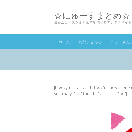
☆にゅーすまとめ☆
最新ニュースをまとめて配信するアンテナサイト
ホーム
お問い合わせ
ニュースま
[feedzy-rss feeds="https://itainews.com/
summary="no" thumb="yes" size="50"]