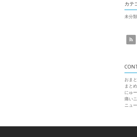
カテ
未分
CON
おまと
まと
にゅ
痛いニュ
ニュ