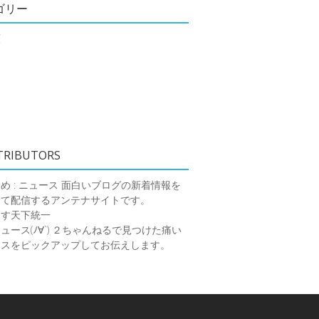
ゴリー
類
TRIBUTORS
め : ニュース
面白いブログの新着情報を
めて配信するアンテナサイトです。
ーす天下統一
ース(ﾉ∀`)
２ちゃんねるで見つけた痛い
ースをピックアップしてお伝えします。