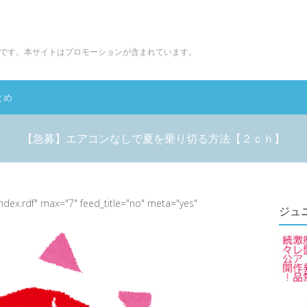
です。本サイトはプロモーションが含まれています。
とめ
【急募】エアコンなしで夏を乗り切る方法【２ｃｈ】
index.rdf" max="7" feed_title="no" meta="yes"
ジュ