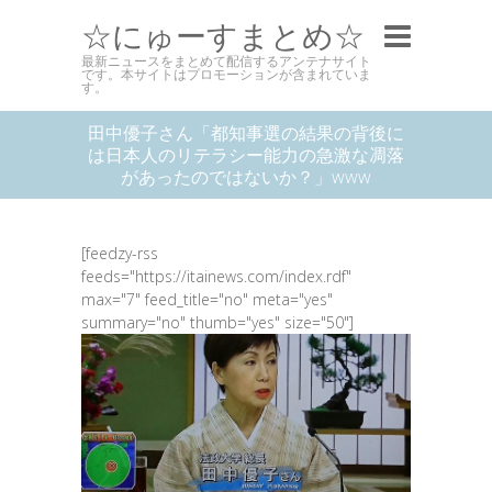
☆にゅーすまとめ☆
最新ニュースをまとめて配信するアンテナサイト
です。本サイトはプロモーションが含まれていま
す。
田中優子さん「都知事選の結果の背後に
は日本人のリテラシー能力の急激な凋落
があったのではないか？」www
[feedzy-rss
feeds="https://itainews.com/index.rdf"
max="7" feed_title="no" meta="yes"
summary="no" thumb="yes" size="50"]