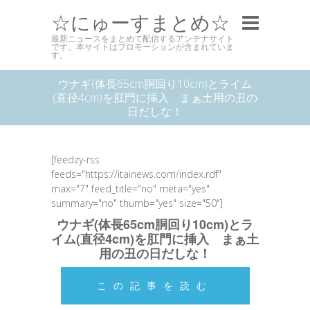
☆にゅーすまとめ☆
最新ニュースをまとめて配信するアンテナサイト
です。本サイトはプロモーションが含まれていま
す。
ウナギ(体長65cm胴回り10cm)とライム
(直径4cm)を肛門に挿入 まぁ土用の丑の
日だしな！
[feedzy-rss
feeds="https://itainews.com/index.rdf"
max="7" feed_title="no" meta="yes"
summary="no" thumb="yes" size="50"]
ウナギ(体長65cm胴回り10cm)とラ
イム(直径4cm)を肛門に挿入 まぁ土
用の丑の日だしな！
この記事を読む