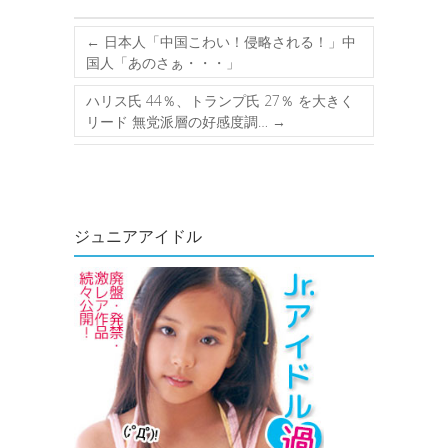
←
日本人「中国こわい！侵略される！」中
国人「あのさぁ・・・」
ハリス氏 44％、トランプ氏 27％ を大きく
リード 無党派層の好感度調…
→
ジュニアアイドル