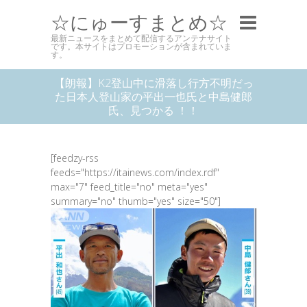
☆にゅーすまとめ☆
最新ニュースをまとめて配信するアンテナサイト
です。本サイトはプロモーションが含まれていま
す。
【朗報】K2登山中に滑落し行方不明だっ
た日本人登山家の平出一也氏と中島健郎
氏、見つかる ！！
[feedzy-rss
feeds="https://itainews.com/index.rdf"
max="7" feed_title="no" meta="yes"
summary="no" thumb="yes" size="50"]