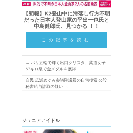
【朗報】K2登山中に滑落し行方不明
だった日本人登山家の平出一也氏と
中島健郎氏、見つかる ！！
この記事を読む
←
パリ五輪で輝く出口クリスタ、柔道女子
57キロ級で金メダルを獲得
自民 広瀬めぐみ参議院議員の自宅捜索 公設
秘書給与詐取の疑い
→
ジュニアアイドル