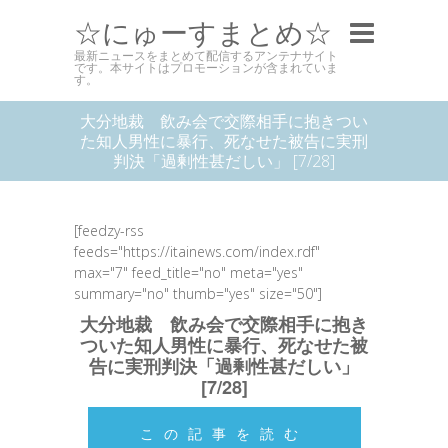
☆にゅーすまとめ☆
最新ニュースをまとめて配信するアンテナサイト
です。本サイトはプロモーションが含まれていま
す。
大分地裁 飲み会で交際相手に抱きつい
た知人男性に暴行、死なせた被告に実刑
判決「過剰性甚だしい」 [7/28]
[feedzy-rss
feeds="https://itainews.com/index.rdf"
max="7" feed_title="no" meta="yes"
summary="no" thumb="yes" size="50"]
大分地裁 飲み会で交際相手に抱き
ついた知人男性に暴行、死なせた被
告に実刑判決「過剰性甚だしい」
[7/28]
この記事を読む