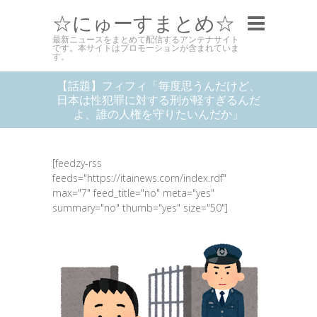
☆にゅーすまとめ☆
最新ニュースをまとめて配信するアンテナサイト
です。本サイトはプロモーションが含まれていま
す。
【話題】フィフィ「毎度思うんだけど、
日本は性犯罪に対する刑が軽すぎるんだ
よ、誰の人権を守りたいんだか」
[feedzy-rss
feeds="https://itainews.com/index.rdf"
max="7" feed_title="no" meta="yes"
summary="no" thumb="yes" size="50"]