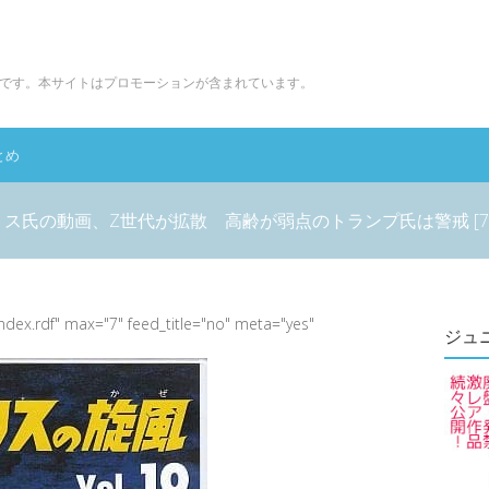
です。本サイトはプロモーションが含まれています。
とめ
ス氏の動画、Z世代が拡散 高齢が弱点のトランプ氏は警戒 [7/2
index.rdf" max="7" feed_title="no" meta="yes"
ジュ