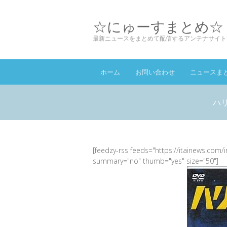
☆にゅーすまとめ☆
最新ニュースをまとめて配信するアンテナサイト
ホーム
お問い合わせ
ニュースま
ハリ
[feedzy-rss feeds="https://itainews.com/
summary="no" thumb="yes" size="50"]