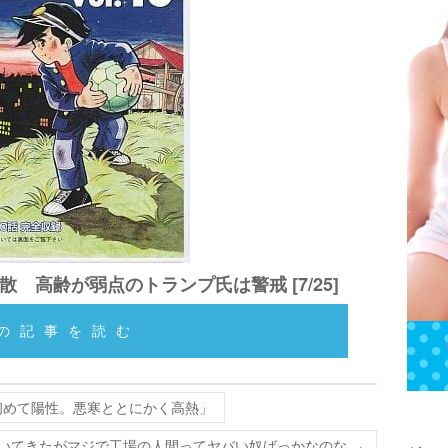
 高齢が弱点のトランプ氏は警戒 [7/25]
の記事を読む
初めて陽性。悪寒ととにかく高熱」
働いてきたがマジで工場の人間ってヤバい奴ばっかなのな
→