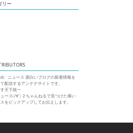
ゴリー
類
TRIBUTORS
め : ニュース
面白いブログの新着情報を
めて配信するアンテナサイトです。
ーす天下統一
ース(ﾉ∀`)
２ちゃんねるで見つけた痛い
ースをピックアップしてお伝えします。