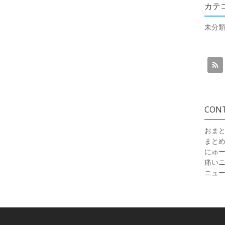
カテ
未分
CON
おまと
まと
にゅ
痛いニュ
ニュ