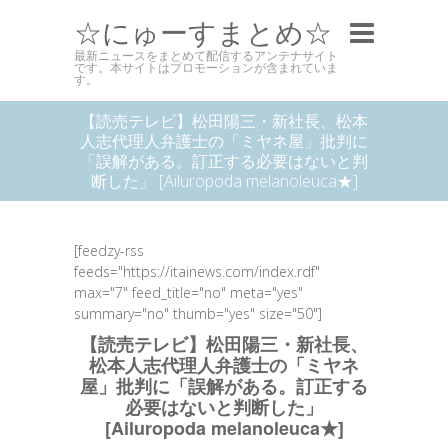
☆にゅーすまとめ☆
最新ニュースをまとめて配信するアンテナサイト
です。本サイトはプロモーションが含まれていま
す。
【読売テレビ】松田陽三・新社長、松本
人志代理人弁護士の「ミヤネ屋」批判に
「誤解がある。訂正する必要はないと判
断した」 [Ailuropoda melanoleuca★]
[feedzy-rss
feeds="https://itainews.com/index.rdf"
max="7" feed_title="no" meta="yes"
summary="no" thumb="yes" size="50"]
【読売テレビ】松田陽三・新社長、
松本人志代理人弁護士の「ミヤネ
屋」批判に「誤解がある。訂正する
必要はないと判断した」
[Ailuropoda melanoleuca★]