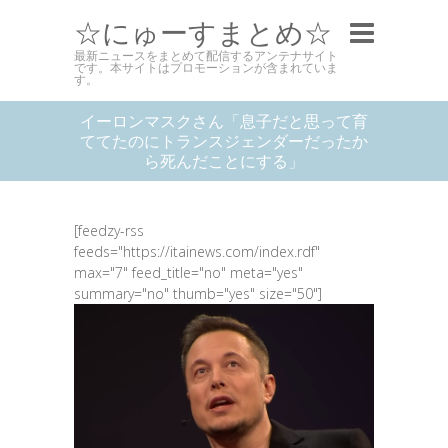
☆にゅーすまとめ☆
最新ニュースをまとめて配信するアンテナサイト
です。本サイトはプロモーションが含まれていま
す。
イーロンマスクさん「息子だと思って育
ててたのにトランスジェンダーだったか
ら死んだことにする」
[feedzy-rss
feeds="https://itainews.com/index.rdf"
max="7" feed_title="no" meta="yes"
summary="no" thumb="yes" size="50"]