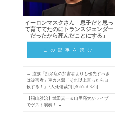
イーロンマスクさん「息子だと思っ
て育ててたのにトランスジェンダー
だったから死んだことにする」
この記事を読む
←
遺族「痴呆症の加害者よりも優先すべき
は被害者」車カス爺「それ以上言ったら自
殺する！」7人死傷裁判 [866556825]
【福山雅治】武田真一＆山里亮太がライブ
でゲスト演奏！
→