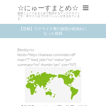
☆にゅーすまとめ☆
最新ニュースをまとめて配信するアンテナサイト
です。本サイトはプロモーションが含まれていま
す。
【悲報】ウクライナ軍の旅団が総崩れに
なった模様
[feedzy-rss
feeds="https://itainews.com/index.rdf"
max="7" feed_title="no" meta="yes"
summary="no" thumb="yes" size="50"]