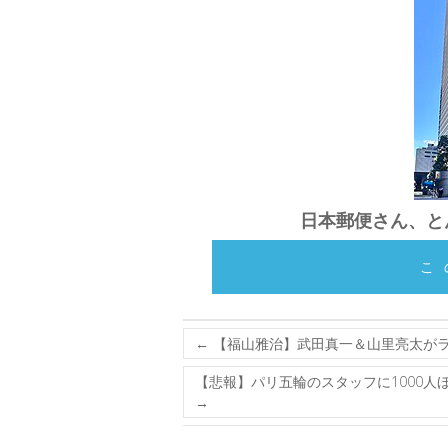
日本郵便さん、とんでもな
こ
←
【福山雅治】武田真一＆山里亮太が
【悲報】パリ五輪のスタッフに1000
→