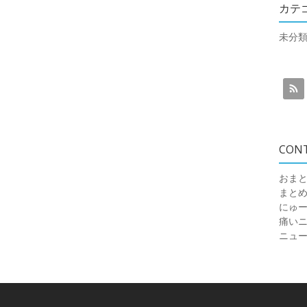
カテ
未分
CON
おまと
まと
にゅ
痛いニュ
ニュ