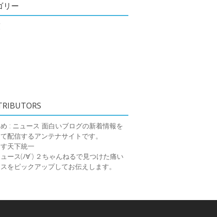
ゴリー
類
TRIBUTORS
め : ニュース
面白いブログの新着情報を
めて配信するアンテナサイトです。
ーす天下統一
ース(ﾉ∀`)
２ちゃんねるで見つけた痛い
ースをピックアップしてお伝えします。