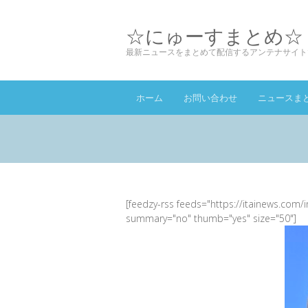
☆にゅーすまとめ☆
最新ニュースをまとめて配信するアンテナサイト
ホーム
お問い合わせ
ニュースま
[feedzy-rss feeds="https://itainews.com/
summary="no" thumb="yes" size="50"]