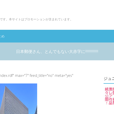
です。本サイトはプロモーションが含まれています。
とめ
日本郵便さん、とんでもない大赤字に!!!!!!!!!!!!!!!!!
index.rdf" max="7" feed_title="no" meta="yes"
ジュ