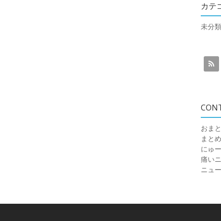
カテ
未分
CON
おまと
まと
にゅ
痛いニュ
ニュ