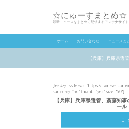
☆にゅーすまとめ☆
最新ニュースをまとめて配信するアンテナサイト
ホーム
お問い合わせ
ニュースま
【兵庫】兵庫県選管
[feedzy-rss feeds="https://itainews.com/
summary="no" thumb="yes" size="50"]
【兵庫】兵庫県選管、斎藤知事
ール
こ