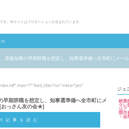
です。本サイトはプロモーションが含まれています。
とめ
、斎藤知事の早期辞職を想定し、知事選準備へ全市町にメール 
index.rdf" max="7" feed_title="no" meta="yes"
ジュ
の早期辞職を想定し、知事選準備へ全市町にメ
 [おっさん友の会★]
の記事を読む