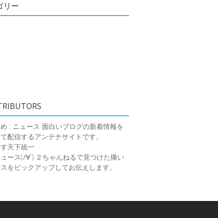
ゴリー
類
TRIBUTORS
め : ニュース
面白いブログの新着情報を
めて配信するアンテナサイトです。
ーす天下統一
ース(ﾉ∀`)
２ちゃんねるで見つけた痛い
ースをピックアップしてお伝えします。