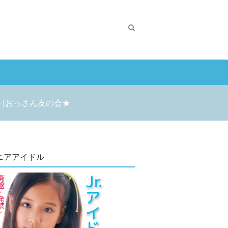
[おっさん友の会★]
ニアアイドル