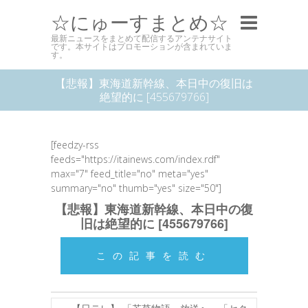
☆にゅーすまとめ☆
最新ニュースをまとめて配信するアンテナサイト
です。本サイトはプロモーションが含まれていま
す。
【悲報】東海道新幹線、本日中の復旧は
絶望的に [455679766]
[feedzy-rss
feeds="https://itainews.com/index.rdf"
max="7" feed_title="no" meta="yes"
summary="no" thumb="yes" size="50"]
【悲報】東海道新幹線、本日中の復
旧は絶望的に [455679766]
この記事を読む