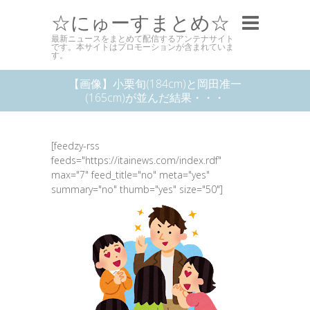
☆にゅーすまとめ☆
最新ニュースをまとめて配信するアンテナサイト
です。本サイトはプロモーションが含まれていま
す。
【画像】小栗旬(184cm)と岡田准一
(165cm)が並んだ結果・・・
[feedzy-rss
feeds="https://itainews.com/index.rdf"
max="7" feed_title="no" meta="yes"
summary="no" thumb="yes" size="50"]