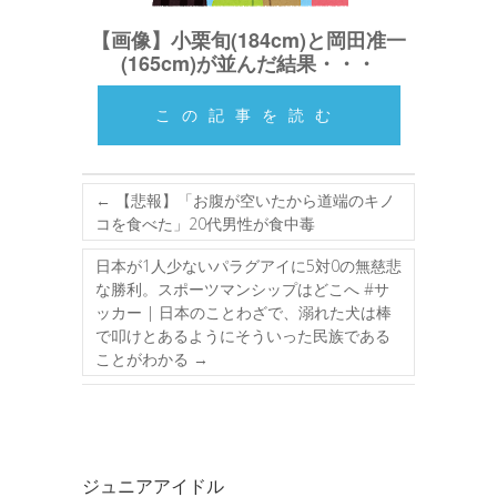
【画像】小栗旬(184cm)と岡田准一
(165cm)が並んだ結果・・・
この記事を読む
←
【悲報】「お腹が空いたから道端のキノ
コを食べた」20代男性が食中毒
日本が1人少ないパラグアイに5対0の無慈悲
な勝利。スポーツマンシップはどこへ #サ
ッカー | 日本のことわざで、溺れた犬は棒
で叩けとあるようにそういった民族である
ことがわかる
→
ジュニアアイドル