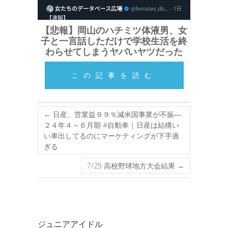
【悲報】岡山のハチミツ体液男、女
子と一言話しただけで学校生活を終
わらせてしまうヤバいヤツだった
この記事を読む
←
日産、営業益９９％減米国事業が不振―
２４年４～６月期 #自動車 | 日産は結構い
い車出してるのにマーケティングが下手過
ぎる
7/25 高校野球地方大会結果
→
ジュニアアイドル