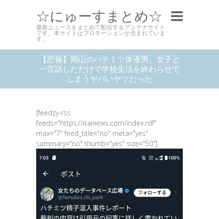
☆にゅーすまとめ☆
最新ニュースをまとめて配信するアンテナサイト
です。本サイトはプロモーションが含まれていま
す。
【悲報】岡山のハチミツ体液男、女子と
一言話しただけで学校生活を終わらせて
しまうヤバいヤツだった
[feedzy-rss
feeds="https://itainews.com/index.rdf"
max="7" feed_title="no" meta="yes"
summary="no" thumb="yes" size="50"]