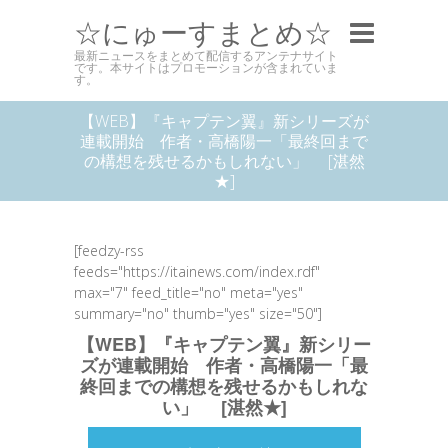
☆にゅーすまとめ☆
最新ニュースをまとめて配信するアンテナサイト
です。本サイトはプロモーションが含まれていま
す。
【WEB】『キャプテン翼』新シリーズが
連載開始 作者・高橋陽一「最終回まで
の構想を残せるかもしれない」 [湛然
★]
[feedzy-rss
feeds="https://itainews.com/index.rdf"
max="7" feed_title="no" meta="yes"
summary="no" thumb="yes" size="50"]
【WEB】『キャプテン翼』新シリー
ズが連載開始 作者・高橋陽一「最
終回までの構想を残せるかもしれな
い」 [湛然★]