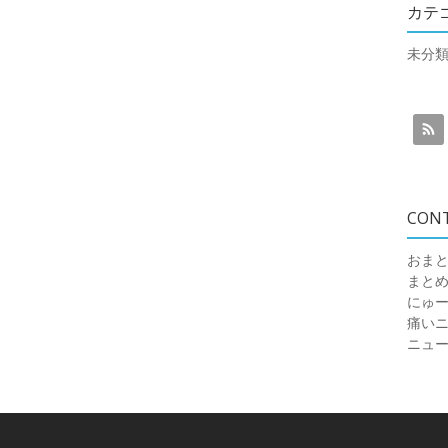
カテ
未分
CON
おまと
まと
にゅ
痛いニュ
ニュ