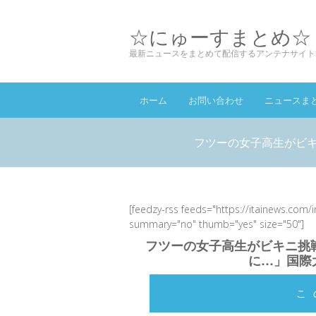
☆にゅーすまとめ☆
最新ニュースをまとめて配信するアンテナサイト
ホーム
お問い合わせ
ニュースま
フツーの女子高生がビキ
[feedzy-rss feeds="https://itainews.com/
summary="no" thumb="yes" size="50"]
フツーの女子高生がビキニ挑
に…」国際
こ