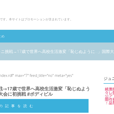
です。本サイトはプロモーションが含まれています。
とめ
ニ挑戦→17歳で世界へ高校生活激変「恥じぬように…」国際大
index.rdf" max="7" feed_title="no" meta="yes"
ジュ
戦→17歳で世界へ高校生活激変「恥じぬよう
大会に初挑戦 #ボディビル
の記事を読む