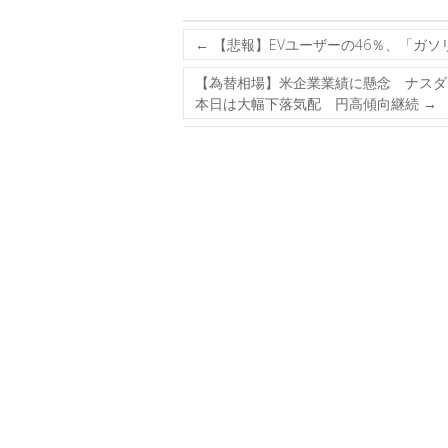
←
【悲報】EVユーザーの46％、「ガソ
【為替相場】米企業業績に懸念 ナスダ
本日は大幅下落気配 円高傾向継続
→