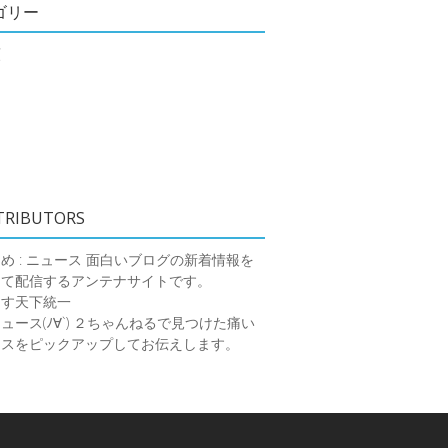
ゴリー
類
TRIBUTORS
め : ニュース
面白いブログの新着情報を
めて配信するアンテナサイトです。
ーす天下統一
ース(ﾉ∀`)
２ちゃんねるで見つけた痛い
ースをピックアップしてお伝えします。