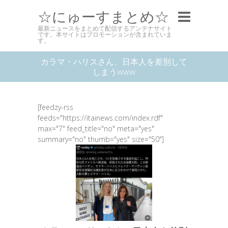
☆にゅーすまとめ☆
最新ニュースをまとめて配信するアンテナサイト
です。本サイトはプロモーションが含まれていま
す。
カラマ・ハリスさん、日本人を差別して
しまうwww
[feedzy-rss
feeds="https://itainews.com/index.rdf"
max="7" feed_title="no" meta="yes"
summary="no" thumb="yes" size="50"]