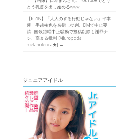
←
【画像】日本まんさん、YouTubeでとう
とう乳首を出し始めるwww
【RIZIN】「大人のする行動じゃない」平本
蓮 手越祐也を名指し批判、DMで中止要
請…国歌独唱中止騒動で投稿削除も謝罪ナ
シ、高まる批判 [Ailuropoda
melanoleuca★]
→
ジュニアアイドル