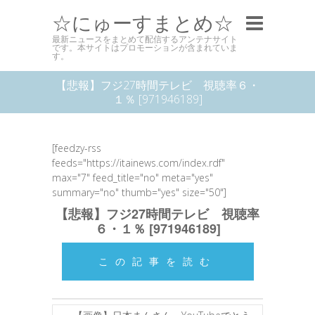
☆にゅーすまとめ☆
最新ニュースをまとめて配信するアンテナサイト
です。本サイトはプロモーションが含まれていま
す。
【悲報】フジ27時間テレビ 視聴率６・
１％ [971946189]
[feedzy-rss
feeds="https://itainews.com/index.rdf"
max="7" feed_title="no" meta="yes"
summary="no" thumb="yes" size="50"]
【悲報】フジ27時間テレビ 視聴率
６・１％ [971946189]
この記事を読む