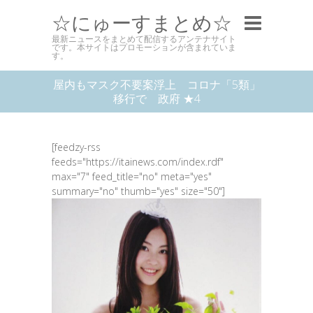
☆にゅーすまとめ☆
最新ニュースをまとめて配信するアンテナサイト
です。本サイトはプロモーションが含まれていま
す。
屋内もマスク不要案浮上 コロナ「5類」
移行で 政府 ★4
[feedzy-rss
feeds="https://itainews.com/index.rdf"
max="7" feed_title="no" meta="yes"
summary="no" thumb="yes" size="50"]