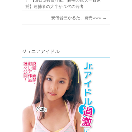
←
【SNS型投資詐欺、異例の90人一斉逮
捕】逮捕者の大半が20代の若者
安倍晋三かるた、発売www
→
ジュニアアイドル