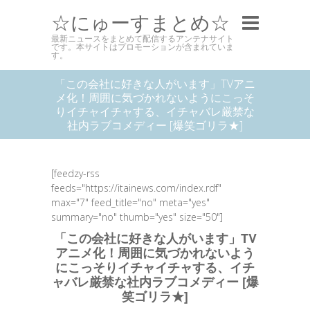
☆にゅーすまとめ☆
最新ニュースをまとめて配信するアンテナサイト
です。本サイトはプロモーションが含まれていま
す。
「この会社に好きな人がいます」TVアニ
メ化！周囲に気づかれないようにこっそ
りイチャイチャする、イチャバレ厳禁な
社内ラブコメディー [爆笑ゴリラ★]
[feedzy-rss
feeds="https://itainews.com/index.rdf"
max="7" feed_title="no" meta="yes"
summary="no" thumb="yes" size="50"]
「この会社に好きな人がいます」TV
アニメ化！周囲に気づかれないよう
にこっそりイチャイチャする、イチ
ャバレ厳禁な社内ラブコメディー [爆
笑ゴリラ★]